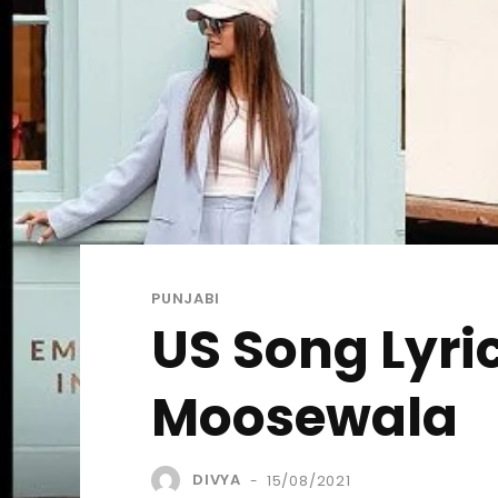
PUNJABI
US Song Lyric
Moosewala
DIVYA
15/08/2021
-