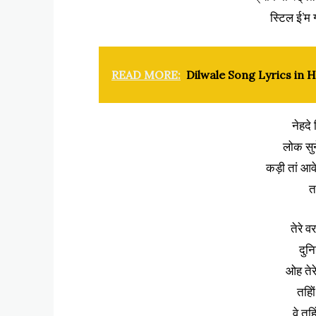
स्टिल ई’म 
READ MORE:
Dilwale Song Lyrics in H
नेहदे 
लोक सुन
कड़ी तां आव
त
तेरे 
दुन
ओह तेर
तहिो
वे तह