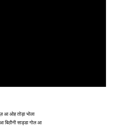
 तेज़ आ ओह तोड़ा भोला
आ बिठौनी साड्डा गोल आ