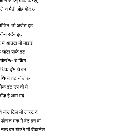
आ मैं ओहनु ठीक करलू
ें च पैंडी ओह गोद आ
 नॉतिन’ तो अबौट इट
 कॅन स्टॅब इट
 मे आउटा मी माइंड
 लॉटा पार्क इट
योउ’रе थे किंग
थिंक ई’म थे वन
 थिंग्स तट योउ डन
 मेक इट उप तो मे
कॉज़ ई आम मद
वे योउ टिल मी लास्ट दे
़ डॉन’त मेक मे वेट इन वां
ंत नाउ बुत योउ’रे मी वीकनेस