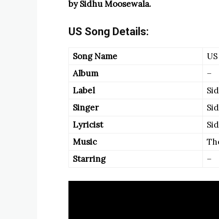
by Sidhu Moosewala.
US Song Details:
Song Name
US
Album
–
Label
Si
Singer
Si
Lyricist
Si
Music
Th
Starring
–