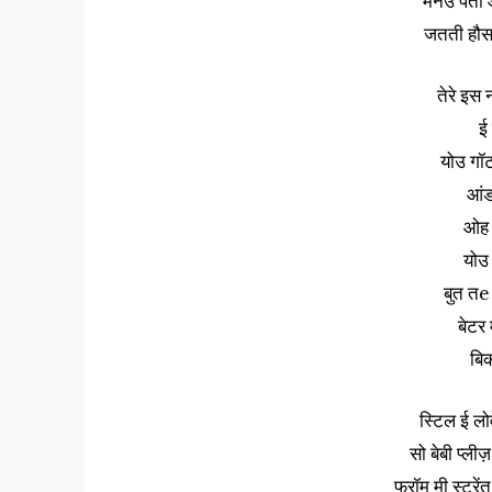
मैनउ पता 
जतती हौसल
तेरे इस
ई
योउ गॉट
आंड
ओह 
योउ 
बुत तе
बेटर
बि
स्टिल ई लो
सो बेबी प्लीज
फ्रॉम मी स्ट्रे