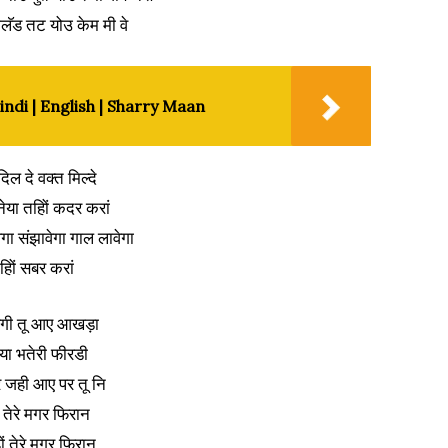
ग्लॅड तट योउ केम मी वे
indi | English | Sharry Maan
दिल दे वक्त मिल्दे
ेया तहिों कदर करां
ेगा संझावेगा गाल लावेगा
हिों सबर करां
वरगी तू आए आखड़ा
िया भतेरी फीरडी
े जही आए पर तू नि
ं तेरे मगर फिरान
िों तेरे मगर फिरान