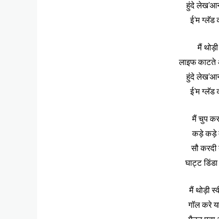
हुंदे लेख’आ
ई’म ग्लॅड
मैं थोड
लाइफ काटते 
हुंदे लेख’आ
ई’म ग्लॅड
मैं चुप क
कड़े कड़े
सौ करदी 
घाट्ट डिंड
मैं थोड़ी
गॉल करे य