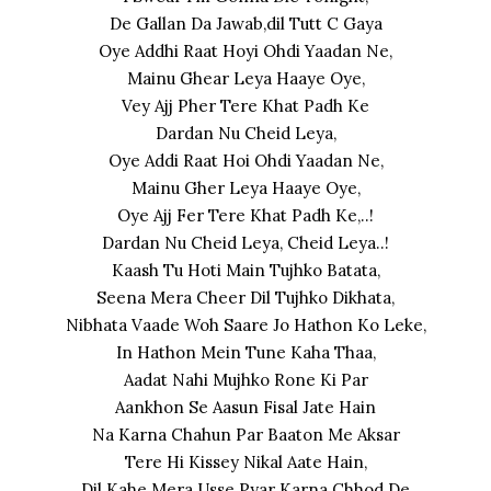
De Gallan Da Jawab,dil Tutt C Gaya
Oye Addhi Raat Hoyi Ohdi Yaadan Ne,
Mainu Ghear Leya Haaye Oye,
Vey Ajj Pher Tere Khat Padh Ke
Dardan Nu Cheid Leya,
Oye Addi Raat Hoi Ohdi Yaadan Ne,
Mainu Gher Leya Haaye Oye,
Oye Ajj Fer Tere Khat Padh Ke,..!
Dardan Nu Cheid Leya, Cheid Leya..!
Kaash Tu Hoti Main Tujhko Batata,
Seena Mera Cheer Dil Tujhko Dikhata,
Nibhata Vaade Woh Saare Jo Hathon Ko Leke,
In Hathon Mein Tune Kaha Thaa,
Aadat Nahi Mujhko Rone Ki Par
Aankhon Se Aasun Fisal Jate Hain
Na Karna Chahun Par Baaton Me Aksar
Tere Hi Kissey Nikal Aate Hain,
Dil Kahe Mera Usse Pyar Karna Chhod De