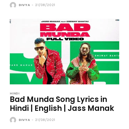
DIVYA
-
21/08/2021
HINDI
Bad Munda Song Lyrics in
Hindi | English | Jass Manak
DIVYA
-
21/08/2021