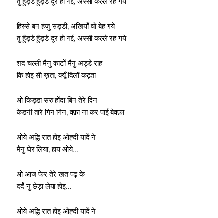
तु हुँड्डे हुँड्डे दूर हो गई, अस्सी कल्ले रह गये
हिस्से बन हंजु सड्डी, अखियाँ चो बेह गये
तु हुँड्डे हुँड्डे दूर हो गई, अस्सी कल्ले रह गये
शद चल्ली मैनु काटों मैनु अड्डे राह
कि होइ सी ख़ता, क्यूँ दिलों कढ़ता
ओ किड्डा सरु होंदा बिन तेरे दिन
केडनी तारे गिन गिन, वफ़ा ना कर पाई बेवफ़ा
ओये अद्धि रात होइ ओह्दी यादें ने
मैनु घेर लिया, हाय ओये…
ओ आज फेर तेरे खत पढ़ के
दर्दं नु छेड़ा लेया होइ…
ओये अद्धि रात होइ ओह्दी यादें ने