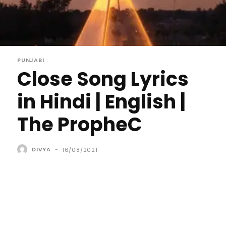
PUNJABI
Close Song Lyrics
in Hindi | English |
The PropheC
DIVYA
-
16/08/2021