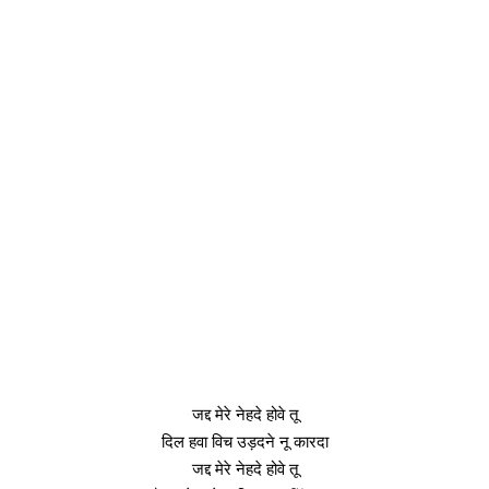
जद्द मेरे नेहदे होवे तू
दिल हवा विच उड़दने नू कारदा
जद्द मेरे नेहदे होवे तू