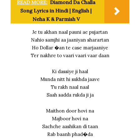
READ MORE:
Diamond Da Challa
Song Lyrics in Hindi | English |
Neha K & Parmish V
Je tu akhan naal pauni ae pujartan
Nahio samjhi aa jaaniyan sharartan
Ho Dollar �an te case marjaaniye
Ter nakhre to vaari vaari vaar daan
Ki dassiye ji haal
Munda nitt hi sukhda jaave
Tu rakh naal naal
Saah sadda rukda ji ja
Maithon door hovi na
Majboor hovi na
Sachche aashikan di taan
Rab baanh phad�da