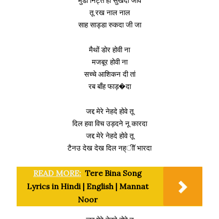
मुंडा निट्त ही सुखदा जावे
तू रख नाल नाल
साह साड्डा रुकदा जी जा
मैथों डोर होवी ना
मजबूर होवी ना
सच्चे आशिकन दी तां
रब बाँह फाड़�दा
जद्द मेरे नेहदे होवे तू
दिल हवा विच उड़दने नू कारदा
जद्द मेरे नेहदे होवे तू
टैनउ देख देख दिल नह्ीॉ भारदा
READ MORE:
Tere Bina Song
Lyrics in Hindi | English | Mannat
Noor