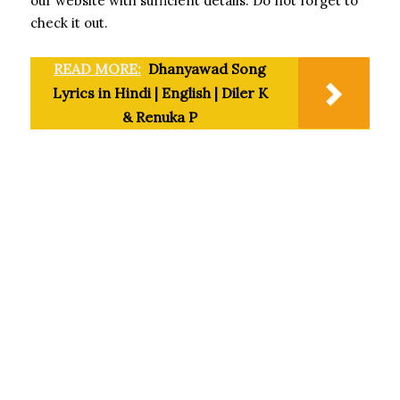
our website with sufficient details. Do not forget to
check it out.
READ MORE:
Dhanyawad Song
Lyrics in Hindi | English | Diler K
& Renuka P