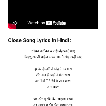
Close Song Lyrics In Hindi
:
सद्देयन नसीबन च सद्दी बाँह फादी आए
जिहणु अस्सी चाहेया अज्ज सामने ओह खड़ी आए
इशके दी लगियाँ ओह मैनउ यारा
तेरे नाल ही जहाँ ने मेरा सारा
ठागगियाँ मैं टेरियँ ते जान वारण
जान वारण
जद्द डोर तू होवे दिल साड्डा दरर्दा
जद्द सामने तू होवे फिर कहदा परदा