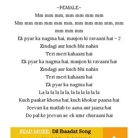
–FEMALE–
Mm mm mm, mm mm mm mm
Mm mm mm mm mm mm, mm mm mm mm, mm
mm mm mm
Ek pyar ka nagma hai, maujon ki ravaani hai – 2
Zindagi aur kuch bhi nahin
Teri meri kahaani hai
Ek pyar ka nagma hai, maujon ki ravaani hai
Zindagi aur kuch bhi nahin
Teri meri kahaani hai
Ek pyar ka nagma hai
La la la la la la, la la la la la la
Kuch paakar khona hai, kuch khokar paana hai
Jeevan ka matlab to aana aur jaana hai
Do pal ke jeevan se ek umr churaani hai
READ MORE:
Dil Ibaadat Song