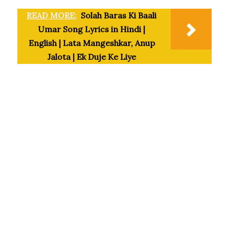
READ MORE:
Solah Baras Ki Baali
Umar Song Lyrics in Hindi |
English | Lata Mangeshkar, Anup
Jalota | Ek Duje Ke Liye