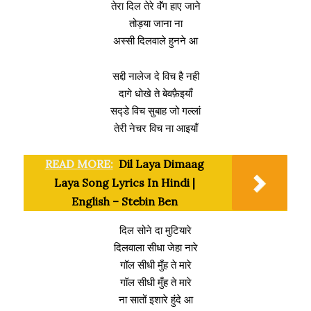
तेरा दिल तेरे वॅंग हाए जाने
तोड़या जाना ना
अस्सी दिलवाले हुनने आ
सद्दी नालेज दे विच है नही
दागे धोखे ते बेवफ़ैइयाँ
सद्डे विच सुबाह जो गल्लां
तेरी नेचर विच ना आइयाँ
READ MORE:
Dil Laya Dimaag
Laya Song Lyrics In Hindi |
English – Stebin Ben
दिल सोने दा मुटियारे
दिलवाला सीधा जेहा नारे
गॉल सीधी मुँह ते मारे
गॉल सीधी मुँह ते मारे
ना सातों इशारे हुंदे आ