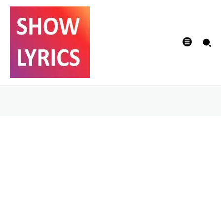
Dilwale Song Lyrics
in Hindi | English |
Sharry Maan
DIVYA
-
06/08/2021