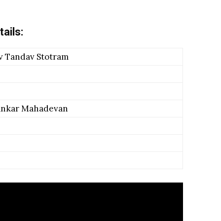
ails:
v Tandav Stotram
ankar Mahadevan