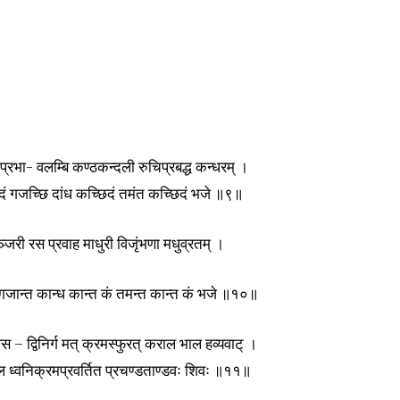
्रभा- वलम्बि कण्ठकन्दली रुचिप्रबद्ध कन्धरम् ।
छिदं गजच्छि दांध कच्छिदं तमंत कच्छिदं भजे ॥९॥
जरी रस प्रवाह माधुरी विजृंभणा मधुव्रतम् ।
कं गजान्त कान्ध कान्त कं तमन्त कान्त कं भजे ॥१०॥
 – द्विनिर्ग मत् क्रमस्फुरत् कराल भाल हव्यवाट् ।
्गल ध्वनिक्रमप्रवर्तित प्रचण्डताण्डवः शिवः ॥११॥