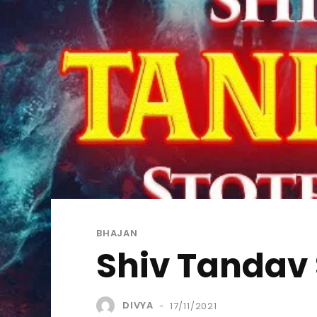
BHAJAN
Shiv Tandav 
DIVYA
17/11/2021
-