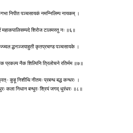
्गभा निपीत पञ्चसायकं नमन्निलिम्प नायकम् ।
ं महाकपालिसम्पदे शिरोज टालमस्तु नः ॥६॥
ज्वल द्धनञ्जयाहुती कृतप्रचण्ड पञ्चसायके ।
त्रक प्रकल्प नैक शिल्पिनि त्रिलोचने रतिर्मम ॥७॥
ुरत्- कुहू निशीथि नीतमः प्रबन्ध बद्ध कन्धरः ।
न्धुरः कला निधान बन्धुरः श्रियं जगद् धुरंधरः ॥८॥