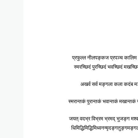
प्रफुल्ल नीलपङ्कज प्रपञ्च कालिम प
स्मरच्छिदं पुरच्छिदं भवच्छिदं मखच्
अखर्व सर्व मङ्गला कला कदंब मञ्
स्मरान्तकं पुरान्तकं भवान्तकं मखान्त
जयत् वदभ्र विभ्रम भ्रमद् भुजङ्ग मश्वस
धिमिद्धिमिद्धिमिध्वनन्मृदङ्गतुङ्गमङ