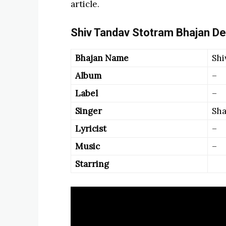
article.
Shiv Tandav Stotram Bhajan Det
Bhajan Name
Shi
Album
–
Label
–
Singer
Sh
Lyricist
–
Music
–
Starring