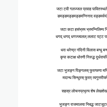
जटा टवी गलज्जल प्रवाह पावितस्थले,
डमड्डमड्डमड्डमन्निनाद वड्डमर्वयं
जटा कटा हसंभ्रम भ्रमन्निलिम्प नि
धगद् धगद् धगज्ज्वलल् ललाट पट्ट पा
धरा धरेन्द्र नंदिनी विलास बन्धु ब
कृपा कटाक्ष धोरणी निरुद्ध दुर्धराप
जटा भुजङ्ग पिङ्गलस् फुरत्फणा मणिप
मदान्ध सिन्धुरस् फुरत् त्वगुत्तरीय
सहस्र लोचनप्रभृत्य शेष लेखशेखर
भुजङ्ग राजमालया निबद्ध जाटजूटक