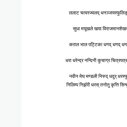
ललाट चत्वरज्वलद् धनञ्जयस्फुलिङ
सुधा मयूखले खया विराजमानशेखर
कराल भाल पट्टिका धगद् धगद् धगज्
धरा धरेन्द्र नन्दिनी कुचाग्र चित्रप
नवीन मेघ मण्डली निरुद् धदुर् धरस्फ
निलिम्प निर्झरी धरस् तनोतु कृत्ति सि