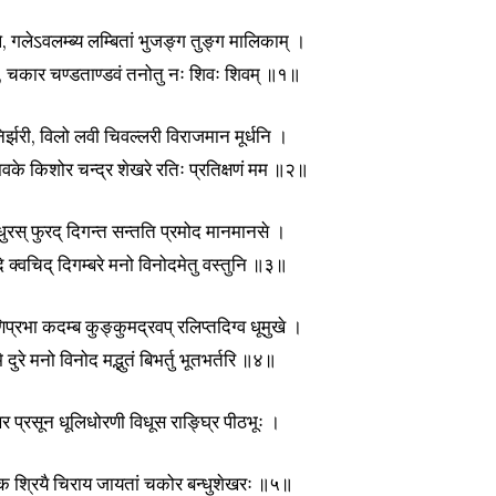
 गलेऽवलम्ब्य लम्बितां भुजङ्ग तुङ्ग मालिकाम् ।
, चकार चण्डताण्डवं तनोतु नः शिवः शिवम् ॥१॥
र्झरी, विलो लवी चिवल्लरी विराजमान मूर्धनि ।
वके किशोर चन्द्र शेखरे रतिः प्रतिक्षणं मम ॥२॥
न्धुरस् फुरद् दिगन्त सन्तति प्रमोद मानमानसे ।
दि क्वचिद् दिगम्बरे मनो विनोदमेतु वस्तुनि ॥३॥
्रभा कदम्ब कुङ्कुमद्रवप् रलिप्तदिग्व धूमुखे ।
मे दुरे मनो विनोद मद्भुतं बिभर्तु भूतभर्तरि ॥४॥
 प्रसून धूलिधोरणी विधूस राङ्घ्रि पीठभूः ।
 श्रियै चिराय जायतां चकोर बन्धुशेखरः ॥५॥