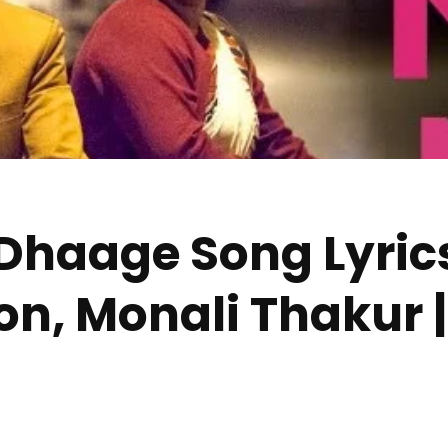
haage Song Lyrics 
pon, Monali Thakur