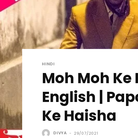
HINDI
Moh Moh Ke D
English | Pa
Ke Haisha
DIVYA
29/07/2021
-