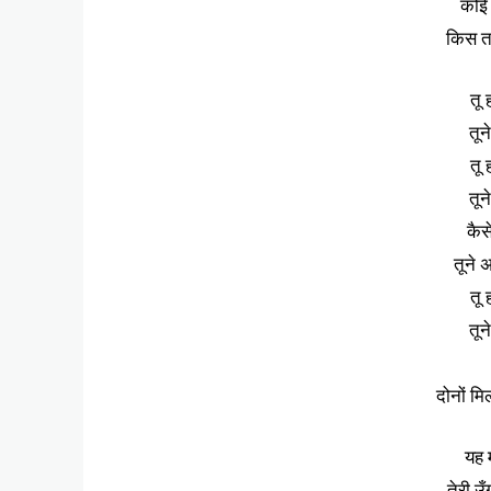
कोई 
किस त
तू 
तून
तू 
तून
कैस
तूने
तू 
तून
दोनों मि
यह 
तेरी उ