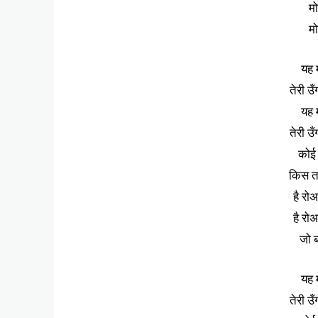
मो
मो
यह 
तेरी उ
यह 
तेरी उ
कोई 
किस त
है रो
है रो
जो ब
यह 
तेरी उ