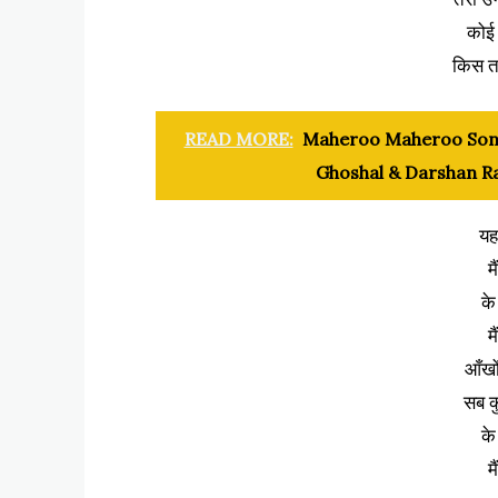
कोई 
किस त
READ MORE:
Maheroo Maheroo Song L
Ghoshal & Darshan Ra
यह 
म
के
म
आँखो
सब क
के
म