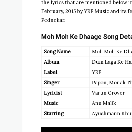
the lyrics that are mentioned below in
February, 2015 by YRF Music and its
Pednekar.
Moh Moh Ke Dhaage Song Detai
Song Name
Moh Moh Ke Dh
Album
Dum Laga Ke Ha
Label
YRF
Singer
Papon, Monali T
Lyricist
Varun Grover
Music
Anu Malik
Starring
Ayushmann Khur