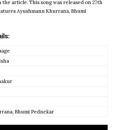
 the article. This song was released on 27th
 features Ayushmann Khurrana, Bhumi
ls:
aage
isha
hakur
rana, Bhumi Pednekar