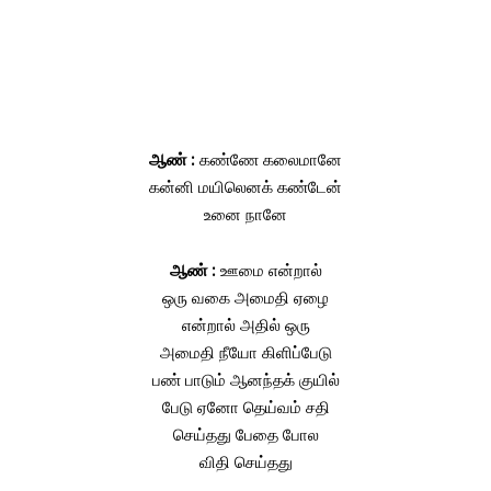
ஆண் :
கண்ணே கலைமானே
கன்னி மயிலெனக் கண்டேன்
உனை நானே
ஆண் :
ஊமை என்றால்
ஒரு வகை அமைதி ஏழை
என்றால் அதில் ஒரு
அமைதி நீயோ கிளிப்பேடு
பண் பாடும் ஆனந்தக் குயில்
பேடு ஏனோ தெய்வம் சதி
செய்தது பேதை போல
விதி செய்தது