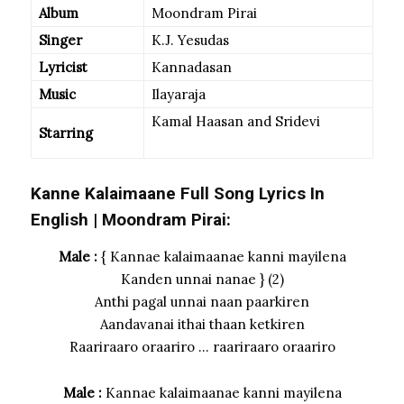
Album
Moondram Pirai
Singer
K.J. Yesudas
Lyricist
Kannadasan
Music
Ilayaraja
Kamal Haasan and Sridevi
Starring
Kanne Kalaimaane Full Song Lyrics In
English | Moondram Pirai:
Male :
{ Kannae kalaimaanae kanni mayilena
Kanden unnai nanae } (2)
Anthi pagal unnai naan paarkiren
Aandavanai ithai thaan ketkiren
Raariraaro oraariro … raariraaro oraariro
Male :
Kannae kalaimaanae kanni mayilena