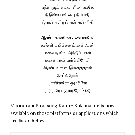
எந்நாளும் எனை நீ மறவாதே
நீ இல்லாமல் எது நிம்மதி
நீதான் என்றும் என் சன்னிதி
ஆண் :
கண்ணே கலைமானே
கன்னி மயிலெனக் கண்டேன்
உனை நானே அந்திப் பகல்
உனை நான் பார்க்கிறேன்
ஆண்டவனை இதைத்தான்
கேட்கிறேன்
{ ராரிராரோ ஓராரிரோ
ராரிராரோ ஓராரிரோ } (2)
Moondram Pirai song Kanne Kalaimaane is now
available on these platforms or applications which
are listed below-