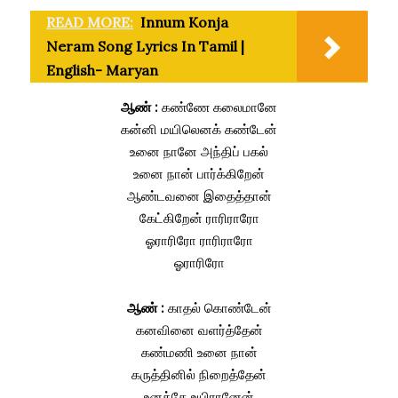
READ MORE:
Innum Konja
Neram Song Lyrics In Tamil |
English- Maryan
ஆண் :
கண்ணே கலைமானே
கன்னி மயிலெனக் கண்டேன்
உனை நானே அந்திப் பகல்
உனை நான் பார்க்கிறேன்
ஆண்டவனை இதைத்தான்
கேட்கிறேன் ராரிராரோ
ஓராரிரோ ராரிராரோ
ஓராரிரோ
ஆண் :
காதல் கொண்டேன்
கனவினை வளர்த்தேன்
கண்மணி உனை நான்
கருத்தினில் நிறைத்தேன்
உனக்கே உயிரானேன்