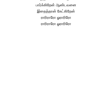
பார்க்கிறேன் ஆண்டவனை
இதைத்தான் கேட்கிறேன்
ராரிராரோ ஓராரிரோ
ராரிராரோ ஓராரிரோ