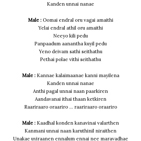
Kanden unnai nanae
Male :
Oomai endral oru vagai amaithi
Yelai endral athil oru amaithi
Neeyo kili pedu
Panpaadum aanantha kuyil pedu
Yeno deivam sathi seithathu
Pethai polae vithi seithathu
Male :
Kannae kalaimaanae kanni mayilena
Kanden unnai nanae
Anthi pagal unnai naan paarkiren
Aandavanai ithai thaan ketkiren
Raariraaro oraariro … raariraaro oraariro
Male :
Kaadhal konden kanavinai valarthen
Kanmani unnai naan karuthinil niraithen
Unakae uyiraanen ennalum ennai nee maravadhae