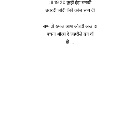
18 19 20 कुड़ी इंझ चमकी
उतरदी जांदी जिवें कांज सप्प दी
सप्प तों ख्याल आया ओहदी अख दा
बचना औखा ऐ ज़हरीले डंग तों
हो …