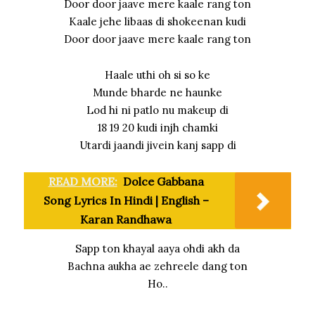
Door door jaave mere kaale rang ton
Kaale jehe libaas di shokeenan kudi
Door door jaave mere kaale rang ton
Haale uthi oh si so ke
Munde bharde ne haunke
Lod hi ni patlo nu makeup di
18 19 20 kudi injh chamki
Utardi jaandi jivein kanj sapp di
READ MORE:
Dolce Gabbana
Song Lyrics In Hindi | English –
Karan Randhawa
Sapp ton khayal aaya ohdi akh da
Bachna aukha ae zehreele dang ton
Ho..