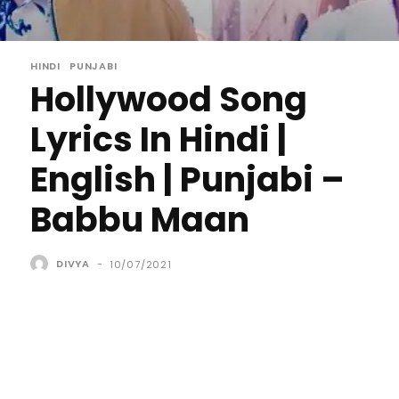
HINDI
PUNJABI
Hollywood Song
Lyrics In Hindi |
English | Punjabi –
Babbu Maan
DIVYA
-
10/07/2021