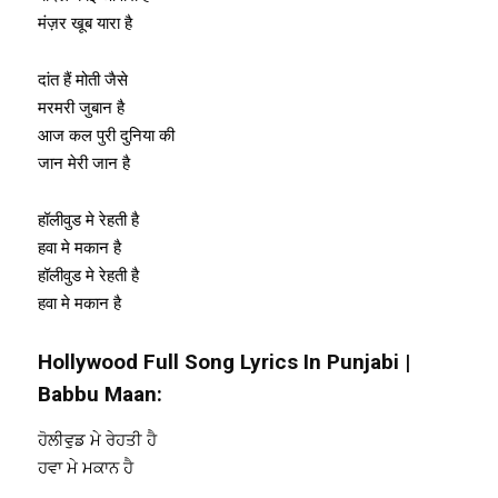
मंज़र खूब यारा है
दांत हैं मोती जैसे
मरमरी जुबान है
आज कल पुरी दुनिया की
जान मेरी जान है
हॉलीवुड मे रेहती है
हवा मे मकान है
हॉलीवुड मे रेहती है
हवा मे मकान है
Hollywood Full Song Lyrics In Punjabi |
Babbu Maan:
ਹੋਲੀਵੁਡ ਮੇ ਰੇਹਤੀ ਹੈ
ਹਵਾ ਮੇ ਮਕਾਨ ਹੈ