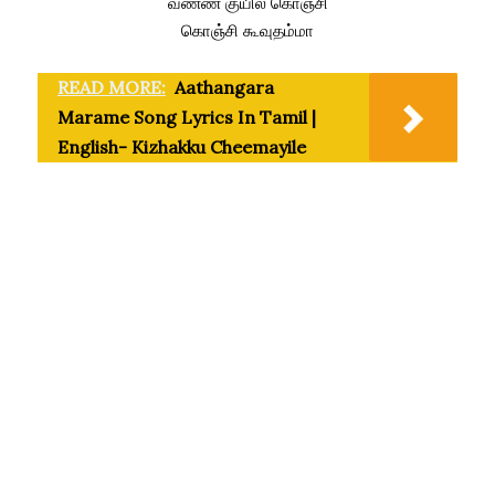
வண்ண குயில் கொஞ்சி
கொஞ்சி கூவுதம்மா
READ MORE:
Aathangara
Marame Song Lyrics In Tamil |
English- Kizhakku Cheemayile