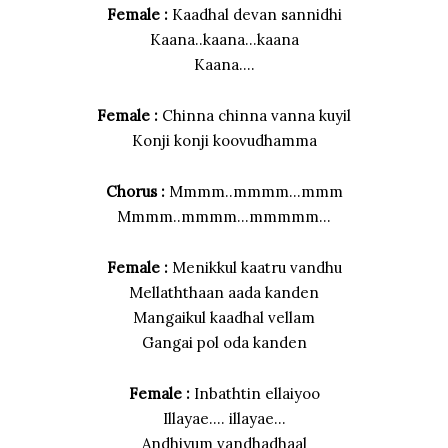
Female :
Kaadhal devan sannidhi
Kaana..kaana…kaana
Kaana….
Female :
Chinna chinna vanna kuyil
Konji konji koovudhamma
Chorus :
Mmmm..mmmm…mmm
Mmmm..mmmm…mmmmm…
Female :
Menikkul kaatru vandhu
Mellaththaan aada kanden
Mangaikul kaadhal vellam
Gangai pol oda kanden
Female :
Inbathtin ellaiyoo
Illayae…. illayae…
Andhiyum vandhadhaal