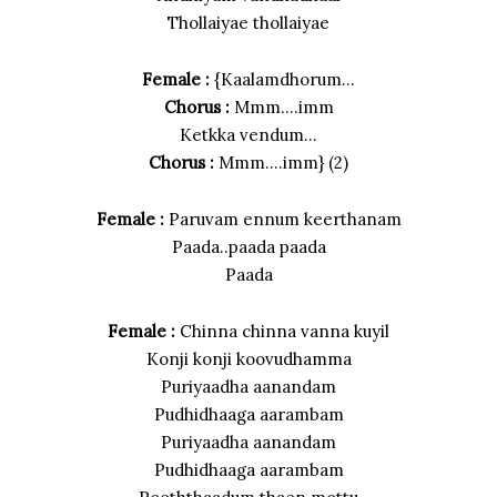
Thollaiyae thollaiyae
Female :
{Kaalamdhorum…
Chorus :
Mmm….imm
Ketkka vendum…
Chorus :
Mmm….imm} (2)
Female :
Paruvam ennum keerthanam
Paada..paada paada
Paada
Female :
Chinna chinna vanna kuyil
Konji konji koovudhamma
Puriyaadha aanandam
Pudhidhaaga aarambam
Puriyaadha aanandam
Pudhidhaaga aarambam