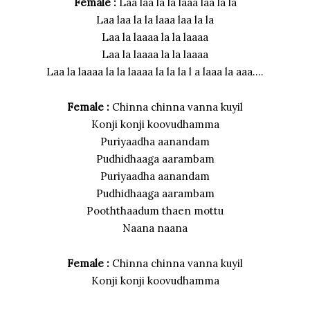
Female :
Laa laa la la laaa laa la la
Laa laa la la laaa laa la la
Laa la laaaa la la laaaa
Laa la laaaa la la laaaa
Laa la laaaa la la laaaa la la la l a laaa la aaa….
Female :
Chinna chinna vanna kuyil
Konji konji koovudhamma
Puriyaadha aanandam
Pudhidhaaga aarambam
Puriyaadha aanandam
Pudhidhaaga aarambam
Pooththaadum thaen mottu
Naana naana
Female :
Chinna chinna vanna kuyil
Konji konji koovudhamma