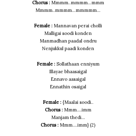
Chorus :
Mmmm..mmmm…mmm
Mmmm..mmmm…mmmmm…
Female :
Mannavan perai cholli
Malligai soodi konden
Manmadhan paadal ondru
Nenjukkul paadi konden
Female :
Sollathaan enniyum
Illayae bhaasaigal
Ennavo aasaigal
Ennathin osaigal
Female :
{Maalai soodi..
Chorus :
Mmm….imm
Manjam thedi…
Chorus :
Mmm….imm} (2)