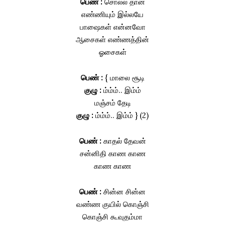
பெண் :
சொல்ல தான்
எண்ணியும் இல்லயே
பாஷைகள் என்னவோ
ஆசைகள் எண்ணத்தின்
ஓசைகள்
பெண் :
{ மாலை சூடி
குழு :
ம்ம்ம்.. இம்ம்
மஞ்சம் தேடி
குழு :
ம்ம்ம்.. இம்ம் } (2)
பெண் :
காதல் தேவன்
சன்னிதி காண காண
காண காண
பெண் :
சின்ன சின்ன
வண்ண குயில் கொஞ்சி
கொஞ்சி கூவுதம்மா