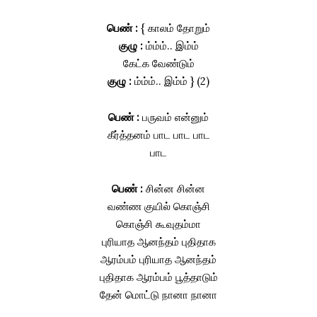
பெண் :
{ காலம் தோறும்
குழு :
ம்ம்ம்.. இம்ம்
கேட்க வேண்டும்
குழு :
ம்ம்ம்.. இம்ம் } (2)
பெண் :
பருவம் என்னும்
கீர்த்தனம் பாட பாட பாட
பாட
பெண் :
சின்ன சின்ன
வண்ண குயில் கொஞ்சி
கொஞ்சி கூவுதம்மா
புரியாத ஆனந்தம் புதிதாக
ஆரம்பம் புரியாத ஆனந்தம்
புதிதாக ஆரம்பம் பூத்தாடும்
தேன் மொட்டு நானா நானா