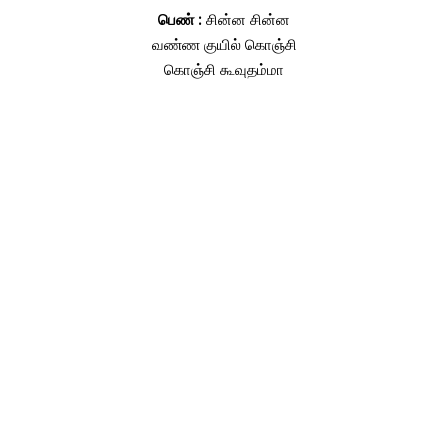
பெண் :
சின்ன சின்ன
வண்ண குயில் கொஞ்சி
கொஞ்சி கூவுதம்மா