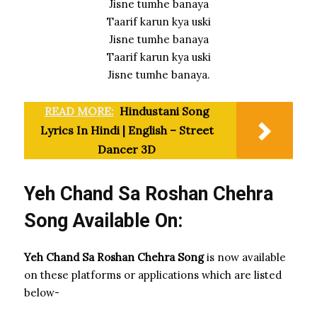
Jisne tumhe banaya
Taarif karun kya uski
Jisne tumhe banaya
Taarif karun kya uski
Jisne tumhe banaya.
READ MORE:
Hindustani Song
Lyrics In Hindi | English – Street
Dancer 3D
Yeh Chand Sa Roshan Chehra
Song Available On:
Yeh Chand Sa Roshan Chehra Song
is now available
on these platforms or applications which are listed
below-