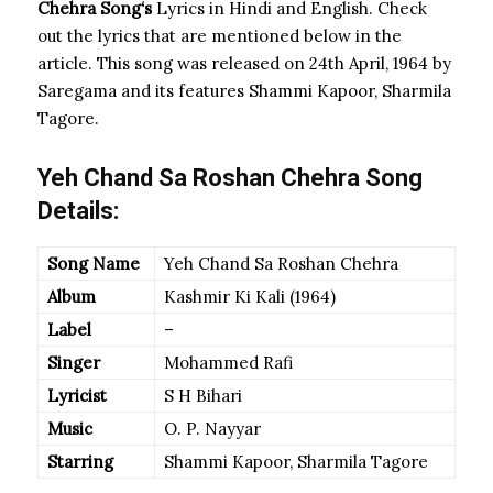
Chehra Song
‘s
Lyrics in Hindi and English. Check
out the lyrics that are mentioned below in the
article. This song was released on 24th April, 1964 by
Saregama and its features Shammi Kapoor, Sharmila
Tagore.
Yeh Chand Sa Roshan Chehra Song
Details:
Song Name
Yeh Chand Sa Roshan Chehra
Album
Kashmir Ki Kali (1964)
Label
–
Singer
Mohammed Rafi
Lyricist
S H Bihari
Music
O. P. Nayyar
Starring
Shammi Kapoor, Sharmila Tagore