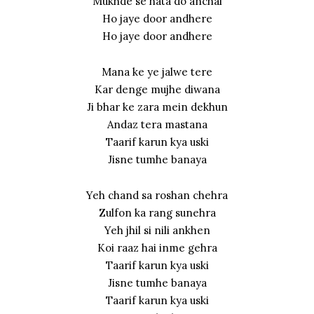
Mukhde se hata do anchal
Ho jaye door andhere
Ho jaye door andhere
Mana ke ye jalwe tere
Kar denge mujhe diwana
Ji bhar ke zara mein dekhun
Andaz tera mastana
Taarif karun kya uski
Jisne tumhe banaya
Yeh chand sa roshan chehra
Zulfon ka rang sunehra
Yeh jhil si nili ankhen
Koi raaz hai inme gehra
Taarif karun kya uski
Jisne tumhe banaya
Taarif karun kya uski