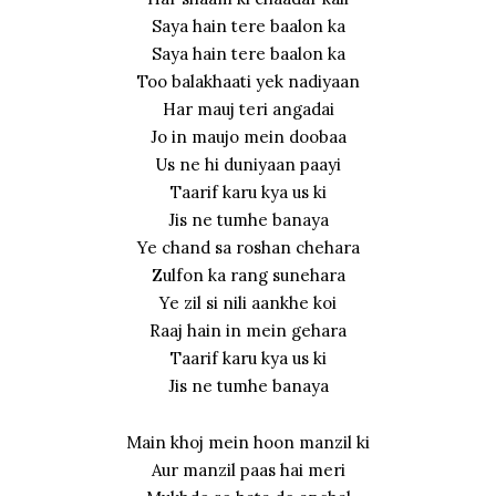
Saya hain tere baalon ka
Saya hain tere baalon ka
Too balakhaati yek nadiyaan
Har mauj teri angadai
Jo in maujo mein doobaa
Us ne hi duniyaan paayi
Taarif karu kya us ki
Jis ne tumhe banaya
Ye chand sa roshan chehara
Zulfon ka rang sunehara
Ye zil si nili aankhe koi
Raaj hain in mein gehara
Taarif karu kya us ki
Jis ne tumhe banaya
Main khoj mein hoon manzil ki
Aur manzil paas hai meri