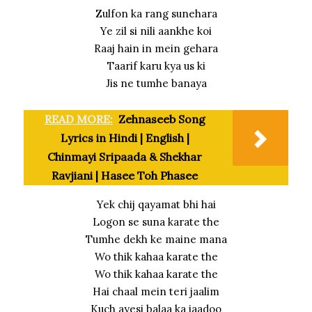
Zulfon ka rang sunehara
Ye zil si nili aankhe koi
Raaj hain in mein gehara
Taarif karu kya us ki
Jis ne tumhe banaya
READ MORE:
Zehnaseeb Song
Lyrics in Hindi | English |
Chinmayi Sripaada & Shekhar
Ravjiani | Hasee Toh Phasee
Yek chij qayamat bhi hai
Logon se suna karate the
Tumhe dekh ke maine mana
Wo thik kahaa karate the
Wo thik kahaa karate the
Hai chaal mein teri jaalim
Kuch ayesi balaa ka jaadoo