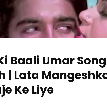
Ki Baali Umar Song 
ish | Lata Mangeshk
uje Ke Liye