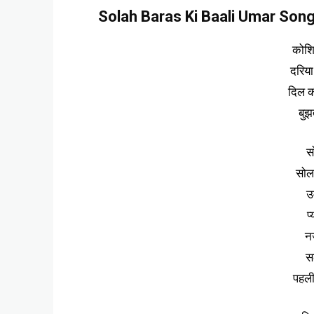
Solah Baras Ki Baali Umar Song 
कोशि
दरिया
दिल क
बुझ
स
सोल
उ
प
न
सल
पहल