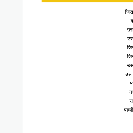
जिस 
ब
उस
उस
जिस
जिस
उस
उस 
प
न
सल
पहल