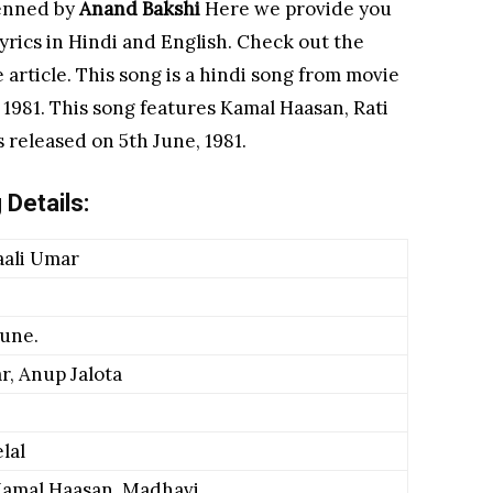
penned by
Anand Bakshi
Here we provide you
yrics in Hindi and English. Check out the
 article. This song is a hindi song from movie
 1981. This song features Kamal Haasan, Rati
 released on 5th June, 1981.
 Details:
aali Umar
une.
, Anup Jalota
lal
 Kamal Haasan, Madhavi