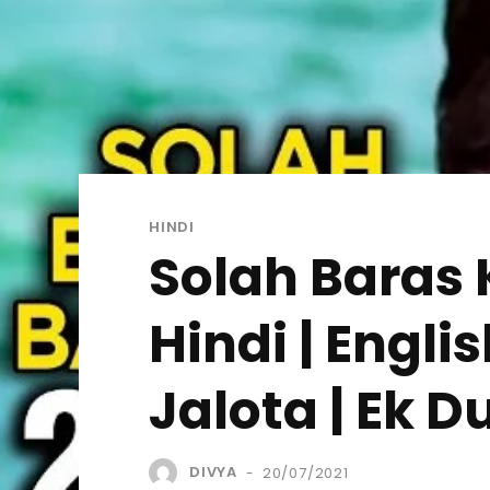
HINDI
Solah Baras 
Hindi | Engl
Jalota | Ek D
DIVYA
20/07/2021
-