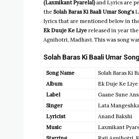
(Laxmikant Pyarelal)
and Lyrics are 
the
Solah Baras Ki Baali Umar Song
‘s
L
lyrics that are mentioned below in the
Ek Duuje Ke Liye
released in year the
Agnihotri, Madhavi. This was song was
Solah Baras Ki Baali Umar Song
Song Name
Solah Baras Ki B
Album
Ek Duje Ke Liye
Label
Gaane Sune Ans
Singer
Lata Mangeshkar
Lyricist
Anand Bakshi
Music
Laxmikant Pyare
Starring
Rati Agnihotri,