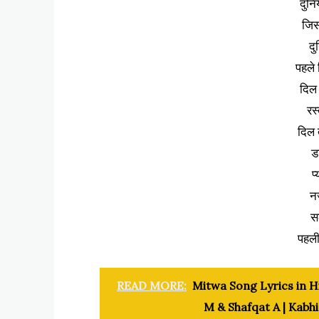
दुनि
जिस
दु
पहले
दिल 
रस्
दिल 
ड
प
न
सल
पहल
READ MORE:
Mitwa Song Lyrics in Hi
M & Shafqat A | Kabh