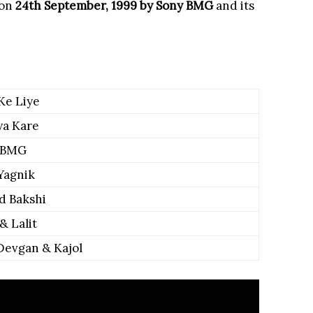
 on
24th September, 1999 by Sony BMG
and its
Ke Liye
ya Kare
 BMG
Yagnik
d Bakshi
 & Lalit
Devgan & Kajol