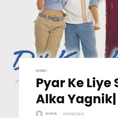
HINDI
Pyar Ke Liye S
Alka Yagnik|
DIVYA
09/09/2021
-