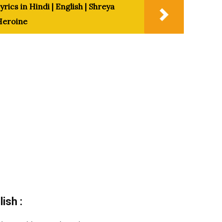
ics in Hindi | English | Shreya
Heroine
ish :