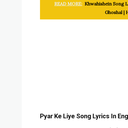
READ MORE:
Khwahishein Song Lyr
Ghoshal | 
Pyar Ke Liye Song Lyrics In Engl