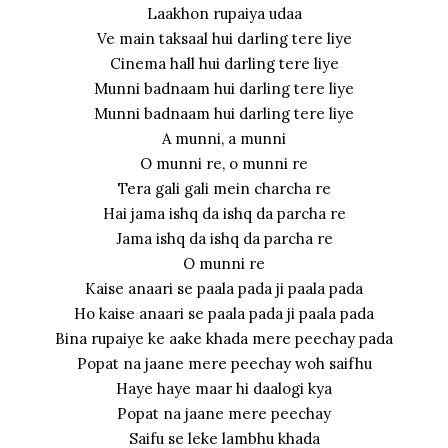
Laakhon rupaiya udaa
Ve main taksaal hui darling tere liye
Cinema hall hui darling tere liye
Munni badnaam hui darling tere liye
Munni badnaam hui darling tere liye
A munni, a munni
O munni re, o munni re
Tera gali gali mein charcha re
Hai jama ishq da ishq da parcha re
Jama ishq da ishq da parcha re
O munni re
Kaise anaari se paala pada ji paala pada
Ho kaise anaari se paala pada ji paala pada
Bina rupaiye ke aake khada mere peechay pada
Popat na jaane mere peechay woh saifhu
Haye haye maar hi daalogi kya
Popat na jaane mere peechay
Saifu se leke lambhu khada