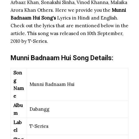
Arbaaz Khan, Sonakshi Sinha, Vinod Khanna, Malaika
Arora Khan Others. Here we provide you the
Munni
Badnaam Hui Song
‘s
Lyrics in Hindi and English.
Check out the lyrics that are mentioned below in the
article. This song was released on 10th September,
2010 by T-Series.
Munni Badnaam Hui Song Details:
Son
g
Munni Badnaam Hui
Nam
e
Albu
Dabangg
m
Lab
T-Series
el