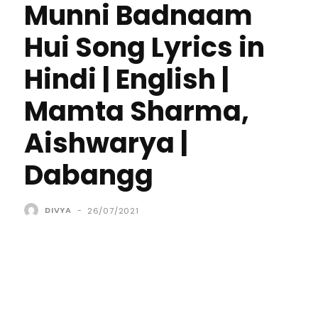
Munni Badnaam
Hui Song Lyrics in
Hindi | English |
Mamta Sharma,
Aishwarya |
Dabangg
DIVYA
-
26/07/2021