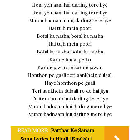
Item yeh aam hui darling tere liye
Item yeh aam hui darling tere liye
Munni badnaam hui, darling tere liye
Hai tujh mein poori
Botal ka nasha, botal ka nasha
Hai tujh mein poori
Botal ka nasha, botal ka nasha
Kar de budaape ko
Kar de jawan re kar de jawan
Honthon pe gaali teri aankhein dulaali
Haye honthon pe gaali
Teri aankhein dulaali re de hai jiya
Tu item bomb hui darling tere liye
Munni badnaam hui darling mere liye
Munni badnaam hui darling mere liye
READ MORE:
Patthar Ke Sanam
Song Lyrics in Hindi | English |