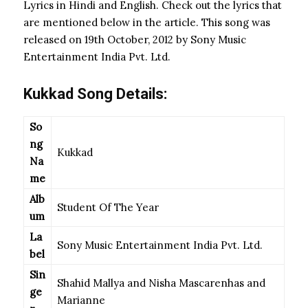
Lyrics in Hindi and English. Check out the lyrics that
are mentioned below in the article. This song was
released on 19th October, 2012 by Sony Music
Entertainment India Pvt. Ltd.
Kukkad Song Details:
So
ng
Kukkad
Na
me
Alb
Student Of The Year
um
La
Sony Music Entertainment India Pvt. Ltd.
bel
Sin
Shahid Mallya and Nisha Mascarenhas and
ge
Marianne