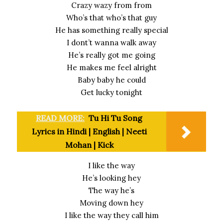
Crazy wazy from from
Who’s that who’s that guy
He has something really special
I dont’t wanna walk away
He’s really got me going
He makes me feel alright
Baby baby he could
Get lucky tonight
READ MORE:
Tu Hi Tu Song
Lyrics in Hindi | English | Neeti
Mohan | Kick
I like the way
He’s looking hey
The way he’s
Moving down hey
I like the way they call him