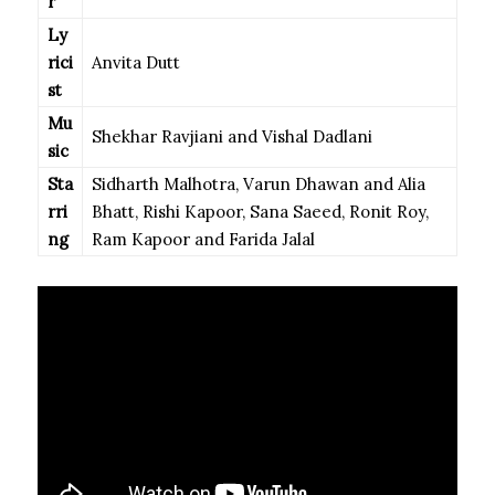
r
Ly
rici
Anvita Dutt
st
Mu
Shekhar Ravjiani and Vishal Dadlani
sic
Sta
Sidharth Malhotra, Varun Dhawan and Alia
rri
Bhatt, Rishi Kapoor, Sana Saeed, Ronit Roy,
ng
Ram Kapoor and Farida Jalal