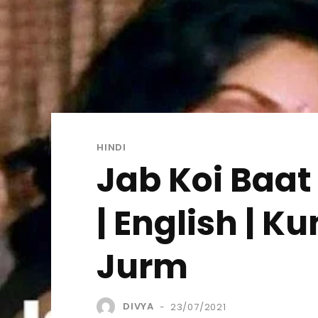
HINDI
Jab Koi Baat
| English | 
Jurm
DIVYA
23/07/2021
-