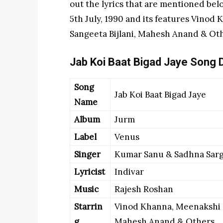
out the lyrics that are mentioned belo
5th July, 1990 and its features Vinod
Sangeeta Bijlani, Mahesh Anand & Ot
Jab Koi Baat Bigad Jaye Song D
Song
Jab Koi Baat Bigad Jaye
Name
Album
Jurm
Label
Venus
Singer
Kumar Sanu & Sadhna Sar
Lyricist
Indivar
Music
Rajesh Roshan
Starrin
Vinod Khanna, Meenakshi Sh
g
Mahesh Anand & Others.