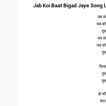
Jab Koi Baat Bigad Jaye Song Ly
जब को
जब को
तुम
जब को
जब को
तुम
ज़िन्द
तुम
तुम
हो च
देत