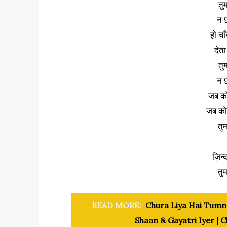
तुम
न छ
हो च
देत
तुम
न छ
जब को
जब को
तुम
ज़िन्द
तुम
READ MORE:
Chura Liya Hai Tumne 
Shaan & Gayatri Iyer | 