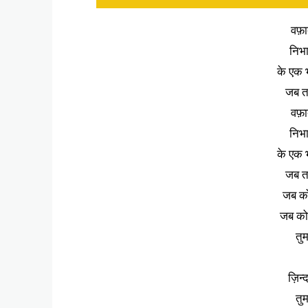
वफ़ाद
निभा
के एक भ
जब त
वफ़ाद
निभा
के एक भ
जब त
जब को
जब को
तुम
ज़िन्द
तुम