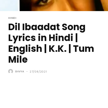
HINDI
Dil Ibaadat Song
Lyrics in Hindi |
English | K.K. | Tum
Mile
DIVYA
-
27/08/2021