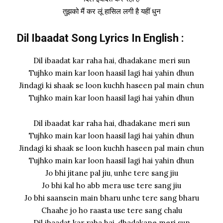
तुझको मैं कर लूं हासिल लगी है यहीं धुन
Dil Ibaadat Song Lyrics In English :
Dil ibaadat kar raha hai, dhadakane meri sun
Tujhko main kar loon haasil lagi hai yahin dhun
Jindagi ki shaak se loon kuchh haseen pal main chun
Tujhko main kar loon haasil lagi hai yahin dhun
Dil ibaadat kar raha hai, dhadakane meri sun
Tujhko main kar loon haasil lagi hai yahin dhun
Jindagi ki shaak se loon kuchh haseen pal main chun
Tujhko main kar loon haasil lagi hai yahin dhun
Jo bhi jitane pal jiu, unhe tere sang jiu
Jo bhi kal ho abb mera use tere sang jiu
Jo bhi saansein main bharu unhe tere sang bharu
Chaahe jo ho raasta use tere sang chalu
Dil ibaadat kar raha hai, dhadakane meri sun