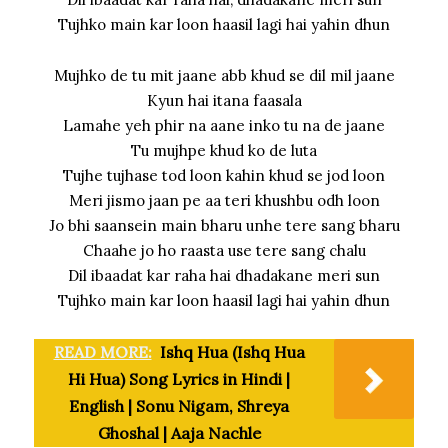
Tujhko main kar loon haasil lagi hai yahin dhun
Mujhko de tu mit jaane abb khud se dil mil jaane
Kyun hai itana faasala
Lamahe yeh phir na aane inko tu na de jaane
Tu mujhpe khud ko de luta
Tujhe tujhase tod loon kahin khud se jod loon
Meri jismo jaan pe aa teri khushbu odh loon
Jo bhi saansein main bharu unhe tere sang bharu
Chaahe jo ho raasta use tere sang chalu
Dil ibaadat kar raha hai dhadakane meri sun
Tujhko main kar loon haasil lagi hai yahin dhun
READ MORE:
Ishq Hua (Ishq Hua
Hi Hua) Song Lyrics in Hindi |
English | Sonu Nigam, Shreya
Ghoshal | Aaja Nachle