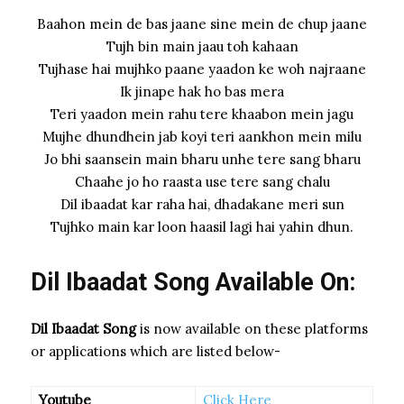
Baahon mein de bas jaane sine mein de chup jaane
Tujh bin main jaau toh kahaan
Tujhase hai mujhko paane yaadon ke woh najraane
Ik jinape hak ho bas mera
Teri yaadon mein rahu tere khaabon mein jagu
Mujhe dhundhein jab koyi teri aankhon mein milu
Jo bhi saansein main bharu unhe tere sang bharu
Chaahe jo ho raasta use tere sang chalu
Dil ibaadat kar raha hai, dhadakane meri sun
Tujhko main kar loon haasil lagi hai yahin dhun.
Dil Ibaadat Song Available On:
Dil Ibaadat Song
is now available on these platforms
or applications which are listed below-
Youtube
Click Here