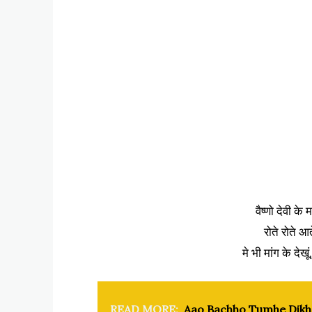
वैष्णो देवी के म
रोते रोते आते
मे भी मांग के देखूं
READ MORE:
Aao Bachho Tumhe Dikha