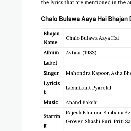
the lyrics that are mentioned in the ar
Chalo Bulawa Aaya Hai Bhajan D
Bhajan
Chalo Bulawa Aaya Hai
Name
Album
Avtaar (1983)
Label
–
Singer
Mahendra Kapoor, Asha Bh
Lyricis
Laxmikant Pyarelal
t
Music
Anand Bakshi
Rajesh Khanna, Shabana Azm
Starrin
Grover, Shashi Puri, Priti S
g