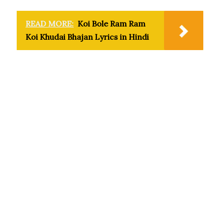
READ MORE:
Koi Bole Ram Ram
Koi Khudai Bhajan Lyrics in Hindi