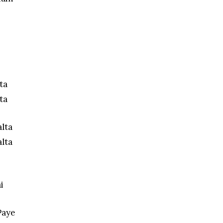
ta
ta
lta
lta
i
Paye