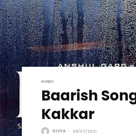
HINDI
Baarish Song 
Kakkar
DIVYA
09/07/2021
-