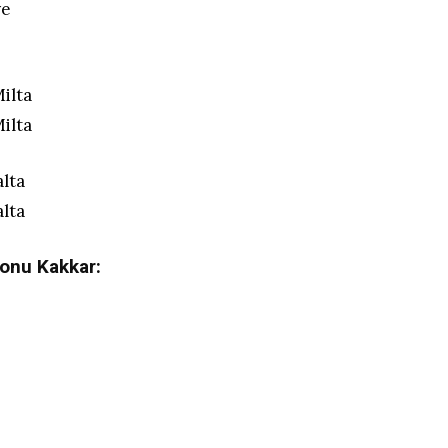
ye
ilta
ilta
lta
lta
Sonu Kakkar: