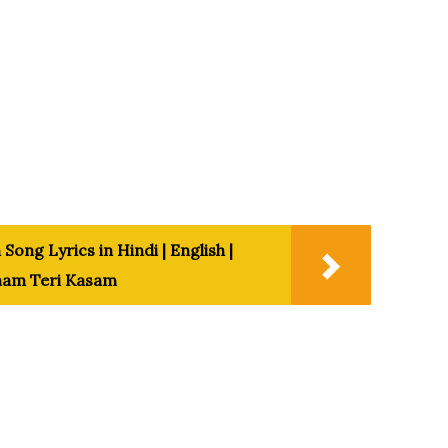
Song Lyrics in Hindi | English |
nam Teri Kasam